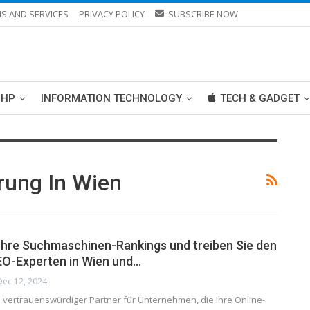
S AND SERVICES
PRIVACY POLICY
SUBSCRIBE NOW
PHP
INFORMATION TECHNOLOGY
TECH & GADGET
ung In Wien
 Ihre Suchmaschinen-Rankings und treiben Sie den
SEO-Experten in Wien und…
Dec 12, 2024
in vertrauenswürdiger Partner für Unternehmen, die ihre Online-