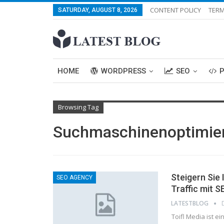
CONTENT POLICY
TERM
SATURDAY, AUGUST 8, 2026
HOME
WORDPRESS
SEO
Browsing Tag
Suchmaschinenoptimier
Steigern Sie
SEO AGENCY
Traffic mit 
LATESTBLOG
Toifl Media ist e